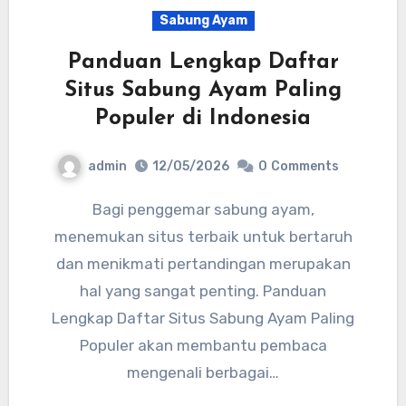
Sabung Ayam
Panduan Lengkap Daftar
Situs Sabung Ayam Paling
Populer di Indonesia
admin
12/05/2026
0
Comments
Bagi penggemar sabung ayam,
menemukan situs terbaik untuk bertaruh
dan menikmati pertandingan merupakan
hal yang sangat penting. Panduan
Lengkap Daftar Situs Sabung Ayam Paling
Populer akan membantu pembaca
mengenali berbagai…