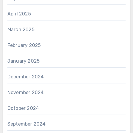
April 2025
March 2025
February 2025
January 2025
December 2024
November 2024
October 2024
September 2024