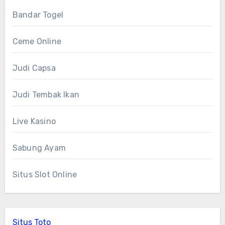
Bandar Togel
Ceme Online
Judi Capsa
Judi Tembak Ikan
Live Kasino
Sabung Ayam
Situs Slot Online
Situs Toto