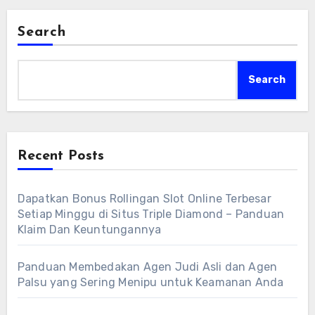
Search
Search
Recent Posts
Dapatkan Bonus Rollingan Slot Online Terbesar
Setiap Minggu di Situs Triple Diamond – Panduan
Klaim Dan Keuntungannya
Panduan Membedakan Agen Judi Asli dan Agen
Palsu yang Sering Menipu untuk Keamanan Anda