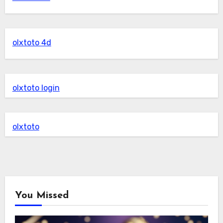
olxtoto 4d
olxtoto login
olxtoto
You Missed