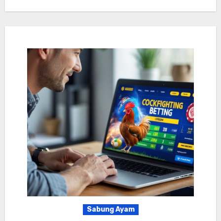
Sabung Ayam