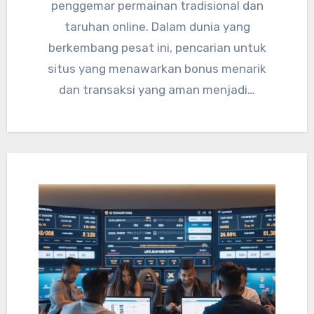
penggemar permainan tradisional dan
taruhan online. Dalam dunia yang
berkembang pesat ini, pencarian untuk
situs yang menawarkan bonus menarik
dan transaksi yang aman menjadi…