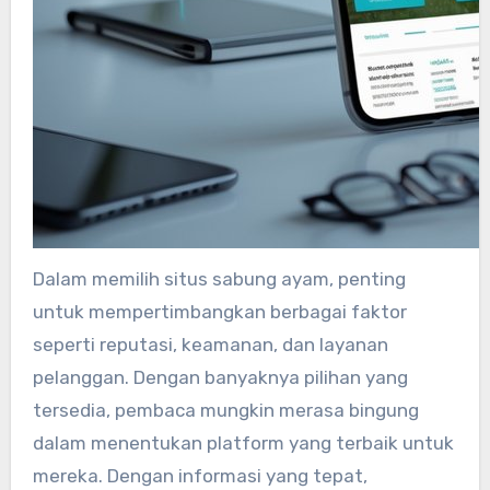
Dalam memilih situs sabung ayam, penting
untuk mempertimbangkan berbagai faktor
seperti reputasi, keamanan, dan layanan
pelanggan. Dengan banyaknya pilihan yang
tersedia, pembaca mungkin merasa bingung
dalam menentukan platform yang terbaik untuk
mereka. Dengan informasi yang tepat,