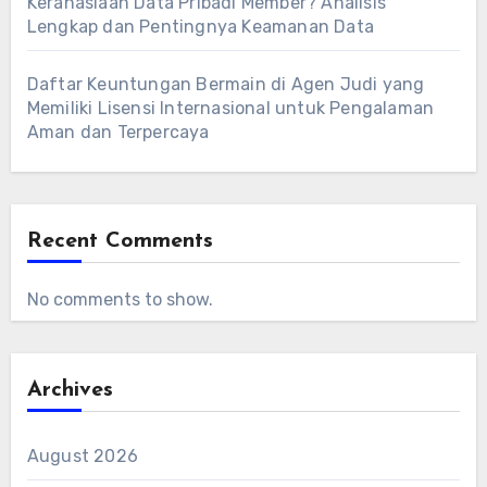
Kerahasiaan Data Pribadi Member? Analisis
Lengkap dan Pentingnya Keamanan Data
Daftar Keuntungan Bermain di Agen Judi yang
Memiliki Lisensi Internasional untuk Pengalaman
Aman dan Terpercaya
Recent Comments
No comments to show.
Archives
August 2026