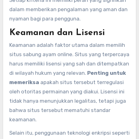
dalam memberikan pengalaman yang aman dan
nyaman bagi para pengguna.
Keamanan dan Lisensi
Keamanan adalah faktor utama dalam memilih
situs sabung ayam online. Situs yang terpercaya
harus memiliki lisensi yang sah dan ditempatkan
di wilayah hukum yang relevan.
Penting untuk
memeriksa
apakah situs tersebut terregulasi
oleh otoritas permainan yang diakui. Lisensi ini
tidak hanya menunjukkan legalitas, tetapi juga
bahwa situs tersebut mematuhi standar
keamanan.
Selain itu, penggunaan teknologi enkripsi seperti