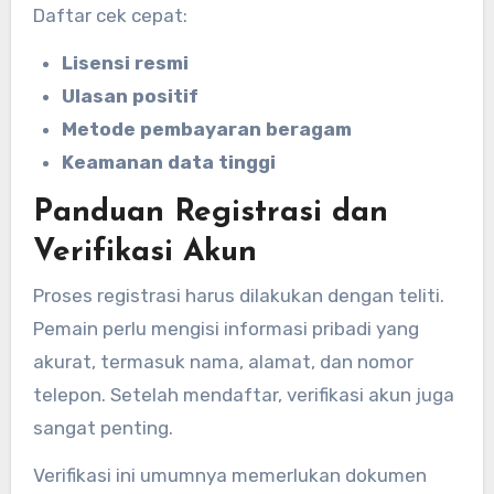
Daftar cek cepat:
Lisensi resmi
Ulasan positif
Metode pembayaran beragam
Keamanan data tinggi
Panduan Registrasi dan
Verifikasi Akun
Proses registrasi harus dilakukan dengan teliti.
Pemain perlu mengisi informasi pribadi yang
akurat, termasuk nama, alamat, dan nomor
telepon. Setelah mendaftar, verifikasi akun juga
sangat penting.
Verifikasi ini umumnya memerlukan dokumen