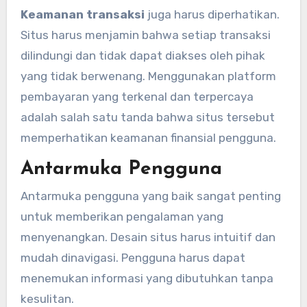
Keamanan transaksi
juga harus diperhatikan.
Situs harus menjamin bahwa setiap transaksi
dilindungi dan tidak dapat diakses oleh pihak
yang tidak berwenang. Menggunakan platform
pembayaran yang terkenal dan terpercaya
adalah salah satu tanda bahwa situs tersebut
memperhatikan keamanan finansial pengguna.
Antarmuka Pengguna
Antarmuka pengguna yang baik sangat penting
untuk memberikan pengalaman yang
menyenangkan. Desain situs harus intuitif dan
mudah dinavigasi. Pengguna harus dapat
menemukan informasi yang dibutuhkan tanpa
kesulitan.