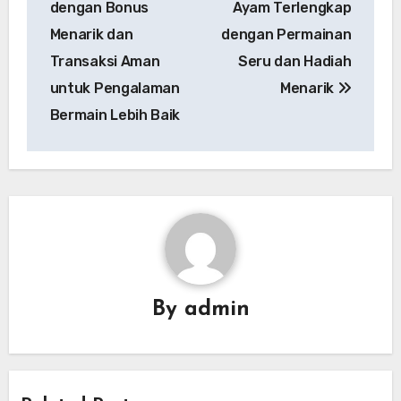
dengan Bonus
Ayam Terlengkap
Menarik dan
dengan Permainan
Transaksi Aman
Seru dan Hadiah
untuk Pengalaman
Menarik
Bermain Lebih Baik
By
admin