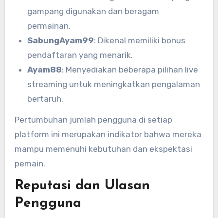
gampang digunakan dan beragam
permainan.
SabungAyam99
: Dikenal memiliki bonus
pendaftaran yang menarik.
Ayam88
: Menyediakan beberapa pilihan live
streaming untuk meningkatkan pengalaman
bertaruh.
Pertumbuhan jumlah pengguna di setiap
platform ini merupakan indikator bahwa mereka
mampu memenuhi kebutuhan dan ekspektasi
pemain.
Reputasi dan Ulasan
Pengguna