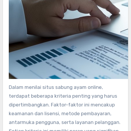
Dalam menilai situs sabung ayam online,
terdapat beberapa kriteria penting yang harus
dipertimbangkan. Faktor-faktor ini mencakup
keamanan dan lisensi, metode pembayaran,
antarmuka pengguna, serta layanan pelanggan.
Setiap kriteria ini memiliki peran yang signifikan