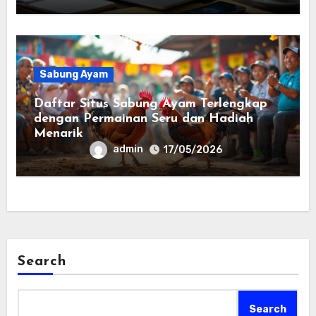
Sabung Ayam
Daftar Situs Sabung Ayam Terlengkap
dengan Permainan Seru dan Hadiah
Menarik
admin
17/05/2026
Search
Search