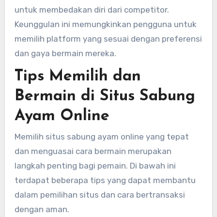
untuk membedakan diri dari competitor.
Keunggulan ini memungkinkan pengguna untuk
memilih platform yang sesuai dengan preferensi
dan gaya bermain mereka.
Tips Memilih dan
Bermain di Situs Sabung
Ayam Online
Memilih situs sabung ayam online yang tepat
dan menguasai cara bermain merupakan
langkah penting bagi pemain. Di bawah ini
terdapat beberapa tips yang dapat membantu
dalam pemilihan situs dan cara bertransaksi
dengan aman.