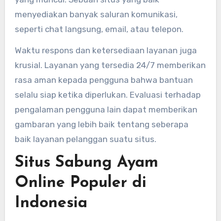
menyediakan banyak saluran komunikasi,
seperti chat langsung, email, atau telepon.
Waktu respons dan ketersediaan layanan juga
krusial. Layanan yang tersedia 24/7 memberikan
rasa aman kepada pengguna bahwa bantuan
selalu siap ketika diperlukan. Evaluasi terhadap
pengalaman pengguna lain dapat memberikan
gambaran yang lebih baik tentang seberapa
baik layanan pelanggan suatu situs.
Situs Sabung Ayam
Online Populer di
Indonesia