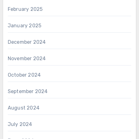
February 2025
January 2025
December 2024
November 2024
October 2024
September 2024
August 2024
July 2024